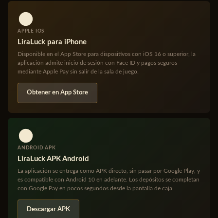
APPLE IOS
LiraLuck para iPhone
Disponible en el App Store para dispositivos con iOS 16 o superior, la
aplicación admite inicio de sesión con Face ID y pagos seguros
mediante Apple Pay sin salir de la sala de juego.
Obtener en App Store
ANDROID APK
LiraLuck APK Android
La aplicación se entrega como APK directo, sin pasar por Google Play, y
es compatible con Android 10 en adelante. Los depósitos se completan
con Google Pay en pocos segundos desde la pantalla de caja.
Descargar APK