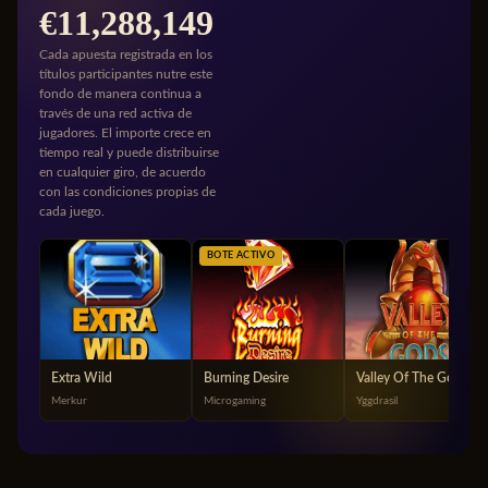
€11,288,149
Cada apuesta registrada en los
títulos participantes nutre este
fondo de manera continua a
través de una red activa de
jugadores. El importe crece en
tiempo real y puede distribuirse
en cualquier giro, de acuerdo
con las condiciones propias de
cada juego.
BOTE ACTIVO
Extra Wild
Burning Desire
Valley Of The Gods
Merkur
Microgaming
Yggdrasil