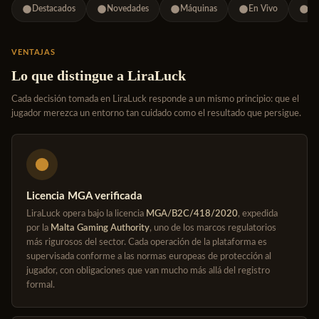
Destacados
Novedades
Máquinas
En Vivo
Ac
VENTAJAS
Lo que distingue a LiraLuck
Cada decisión tomada en LiraLuck responde a un mismo principio: que el
jugador merezca un entorno tan cuidado como el resultado que persigue.
Licencia MGA verificada
LiraLuck opera bajo la licencia
MGA/B2C/418/2020
, expedida
por la
Malta Gaming Authority
, uno de los marcos regulatorios
más rigurosos del sector. Cada operación de la plataforma es
supervisada conforme a las normas europeas de protección al
jugador, con obligaciones que van mucho más allá del registro
formal.