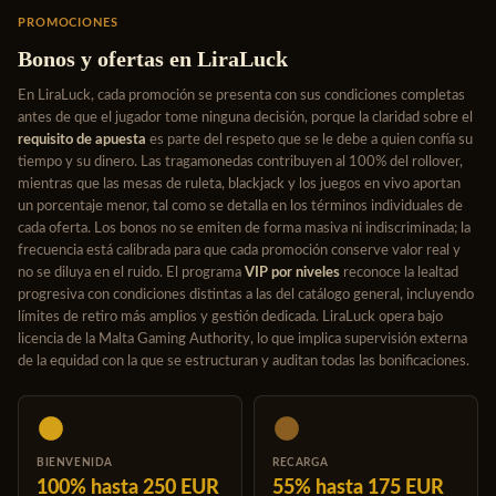
PROMOCIONES
Bonos y ofertas en LiraLuck
En LiraLuck, cada promoción se presenta con sus condiciones completas
antes de que el jugador tome ninguna decisión, porque la claridad sobre el
requisito de apuesta
es parte del respeto que se le debe a quien confía su
tiempo y su dinero. Las tragamonedas contribuyen al 100% del rollover,
mientras que las mesas de ruleta, blackjack y los juegos en vivo aportan
un porcentaje menor, tal como se detalla en los términos individuales de
cada oferta. Los bonos no se emiten de forma masiva ni indiscriminada; la
frecuencia está calibrada para que cada promoción conserve valor real y
no se diluya en el ruido. El programa
VIP por niveles
reconoce la lealtad
progresiva con condiciones distintas a las del catálogo general, incluyendo
límites de retiro más amplios y gestión dedicada. LiraLuck opera bajo
licencia de la Malta Gaming Authority, lo que implica supervisión externa
de la equidad con la que se estructuran y auditan todas las bonificaciones.
BIENVENIDA
RECARGA
100% hasta 250 EUR
55% hasta 175 EUR