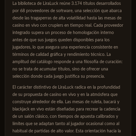
La biblioteca de LiraLuck reúne 3.174 títulos desarrollados
por 68 proveedores de software, una selección que abarca
desde las tragaperras de alta volatilidad hasta las mesas de
casino en vivo con crupiers en tiempo real. Cada proveedor
integrado supera un proceso de homologación interno
antes de que sus juegos queden disponibles para los
jugadores, lo que asegura una experiencia consistente en
términos de calidad gráfica y rendimiento técnico. La
amplitud del catálogo responde a una filosofía de curación:
no se trata de acumular títulos, sino de ofrecer una
selección donde cada juego justifica su presencia.
El carácter distintivo de LiraLuck radica en la profundidad
de su propuesta de casino en vivo y en la atmósfera que
construye alrededor de ella. Las mesas de ruleta, bacará y
blackjack en vivo están diseñadas para recrear la cadencia
de un salón clásico, con tiempos de apuesta calibrados y
límites que se adaptan tanto al jugador ocasional como al
habitual de partidas de alto valor. Esta orientación hacia la