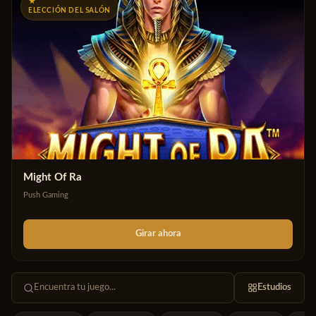
ELECCIÓN DEL SALÓN
Might Of Ra
Push Gaming
Girar ahora
Encuentra tu juego...
Estudios