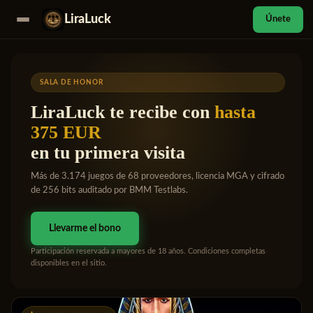
LiraLuck
Únete
SALA DE HONOR
LiraLuck te recibe con
hasta
375 EUR
en tu primera visita
Más de 3.174 juegos de 68 proveedores, licencia MGA y cifrado
de 256 bits auditado por BMM Testlabs.
Llevarme el bono
Participación reservada a mayores de 18 años. Condiciones completas
disponibles en el sitio.