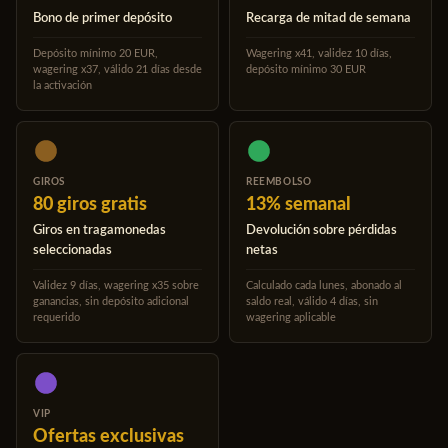
Bono de primer depósito
Recarga de mitad de semana
Depósito mínimo 20 EUR,
Wagering x41, validez 10 días,
wagering x37, válido 21 días desde
depósito mínimo 30 EUR
la activación
GIROS
REEMBOLSO
80 giros gratis
13% semanal
Giros en tragamonedas
Devolución sobre pérdidas
seleccionadas
netas
Validez 9 días, wagering x35 sobre
Calculado cada lunes, abonado al
ganancias, sin depósito adicional
saldo real, válido 4 días, sin
requerido
wagering aplicable
VIP
Ofertas exclusivas