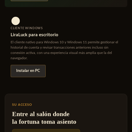
CLIENTE WINDOWS
LiraLuck para escritorio
El cliente nativo para Windows 10 y Windows 11 permite gestionar el
historial de cuenta y revisar transacciones anteriores incluso sin
conexión activa, con una experiencia visual más amplia que la del
navegador.
Instalar en PC
SU ACCESO
Entre al salón donde
la fortuna toma asiento